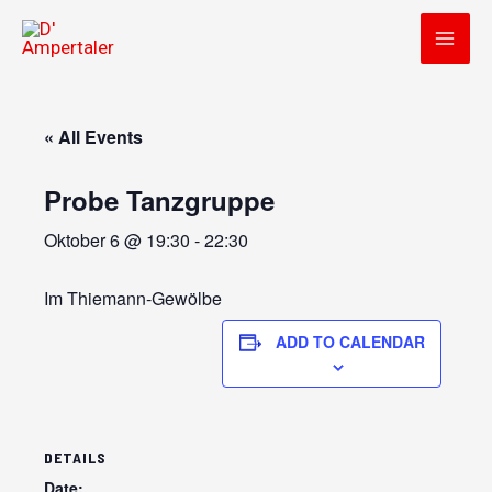
Zum
Inhalt
MAI
springen
MEN
« All Events
Probe Tanzgruppe
Oktober 6 @ 19:30
-
22:30
Im Thiemann-Gewölbe
ADD TO CALENDAR
DETAILS
Date: